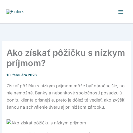
Preskočiť
na
obsah
Ako získať pôžičku s nízkym
príjmom?
10. februára 2026
Získať pôžičku s nízkym príjmom môže byť náročnejšie, no
nie nemožné. Banky a nebankové spoločnosti posudzujú
bonitu klienta prísnejšie, preto je dôležité vedieť, ako zvýšiť
šancu na schválenie úveru aj pri nižšom zárobku.