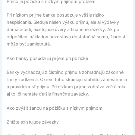
Prečo je pôžička s nízkym príjmom problém
Pri nízkom príjme banka posudzuje vyššie riziko
nesplácania. Sleduje nielen výšku príjmu, ale aj výdavky
domácnosti, existujúce úvery a finančné rezervy. Ak po
odpočítaní nákladov nezostáva dostatočná suma, žiadosť
môže byť zamietnutá.
Ako banky posudzujú príjem pri pôžičke
Banky vychádzajú z čistého príjmu a zohľadňujú zákonné
limity zadlženia. Okrem toho skúmajú stabilitu zamestnania
a pravidelnosť príjmu. Pri nízkom príjme zohráva veľkú rolu
aj to, či nemáte ďalšie finančné záväzky.
Ako zvýšiť šancu na pôžičku s nízkym príjmom
Znížte existujúce záväzky