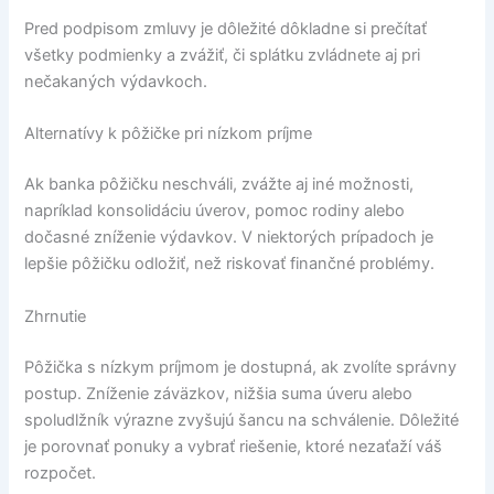
Pred podpisom zmluvy je dôležité dôkladne si prečítať
všetky podmienky a zvážiť, či splátku zvládnete aj pri
nečakaných výdavkoch.
Alternatívy k pôžičke pri nízkom príjme
Ak banka pôžičku neschváli, zvážte aj iné možnosti,
napríklad konsolidáciu úverov, pomoc rodiny alebo
dočasné zníženie výdavkov. V niektorých prípadoch je
lepšie pôžičku odložiť, než riskovať finančné problémy.
Zhrnutie
Pôžička s nízkym príjmom je dostupná, ak zvolíte správny
postup. Zníženie záväzkov, nižšia suma úveru alebo
spoludlžník výrazne zvyšujú šancu na schválenie. Dôležité
je porovnať ponuky a vybrať riešenie, ktoré nezaťaží váš
rozpočet.