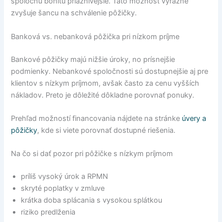
spoločnú bonitu priaznivejšie. Táto možnosť výrazne
zvyšuje šancu na schválenie pôžičky.
Banková vs. nebanková pôžička pri nízkom príjme
Bankové pôžičky majú nižšie úroky, no prísnejšie
podmienky. Nebankové spoločnosti sú dostupnejšie aj pre
klientov s nízkym príjmom, avšak často za cenu vyšších
nákladov. Preto je dôležité dôkladne porovnať ponuky.
Prehľad možností financovania nájdete na stránke
úvery a
pôžičky
, kde si viete porovnať dostupné riešenia.
Na čo si dať pozor pri pôžičke s nízkym príjmom
príliš vysoký úrok a RPMN
skryté poplatky v zmluve
krátka doba splácania s vysokou splátkou
riziko predlženia