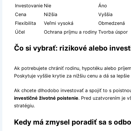
Investovanie
Nie
Áno
Cena
Nižšia
Vyššia
Flexibilita
Veľmi vysoká
Obmedzená
Účel
Ochrana príjmu a rodiny
Tvorba úspor
Čo si vybrať: rizikové alebo inves
Ak potrebujete chrániť rodinu, hypotéku alebo príje
Poskytuje vyššie krytie za nižšiu cenu a dá sa lepšie 
Ak chcete dlhodobo investovať a spojiť to s poistn
investičné životné poistenie
. Pred uzatvorením je v
stratégiu.
Kedy má zmysel poradiť sa s odb