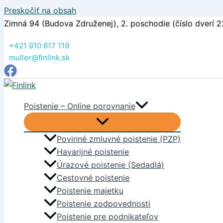
Preskočiť na obsah
Zimná 94 (Budova Združenej), 2. poschodie (číslo dverí 2
+421 910 617 119
muller@finlink.sk
Poistenie – Online porovnanie
Povinné zmluvné poistenie (PZP)
Havarijné poistenie
Úrazové poistenie (Sedadlá)
Cestovné poistenie
Poistenie majetku
Poistenie zodpovednosti
Poistenie pre podnikateľov