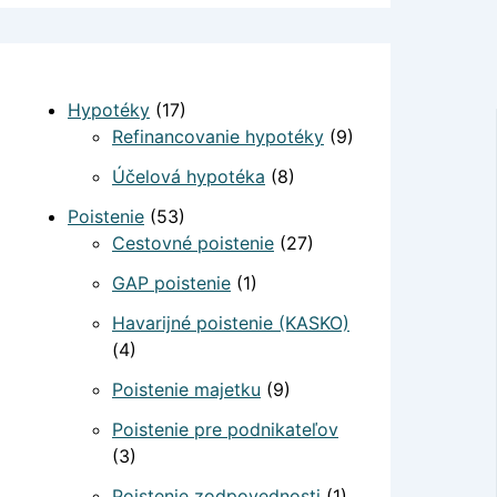
Hypotéky
(17)
Refinancovanie hypotéky
(9)
Účelová hypotéka
(8)
Poistenie
(53)
Cestovné poistenie
(27)
GAP poistenie
(1)
Havarijné poistenie (KASKO)
(4)
Poistenie majetku
(9)
Poistenie pre podnikateľov
(3)
Poistenie zodpovednosti
(1)