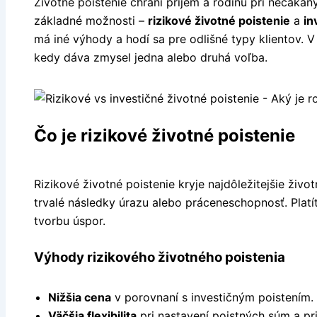
Životné poistenie chráni príjem a rodinu pri nečakan
základné možnosti –
rizikové životné poistenie
a
in
má iné výhody a hodí sa pre odlišné typy klientov. V 
kedy dáva zmysel jedna alebo druhá voľba.
Čo je rizikové životné poistenie
Rizikové životné poistenie kryje najdôležitejšie život
trvalé následky úrazu alebo práceneschopnosť. Platí
tvorbu úspor.
Výhody rizikového životného poistenia
Nižšia cena
v porovnaní s investičným poistením.
Väčšia flexibilita
pri nastavení poistných súm a pri