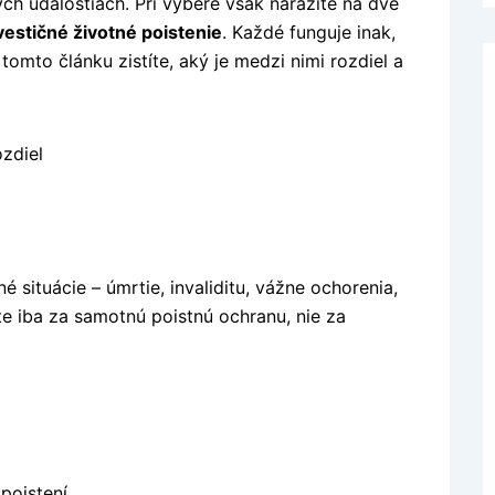
ých udalostiach. Pri výbere však narazíte na dve
vestičné životné poistenie
. Každé funguje inak,
tomto článku zistíte, aký je medzi nimi rozdiel a
né situácie – úmrtie, invaliditu, vážne ochorenia,
te iba za samotnú poistnú ochranu, nie za
poistení.