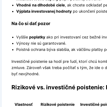
Vhodné na dlhodobé ciele
, ak chcete odkladať p
Výplata investovanej hodnoty
po ukončení poiste
Na čo si dať pozor
Vyššie
poplatky
ako pri investovaní cez bežné inv
Výnosy nie sú garantované.
Poistná ochrana býva slabšia, ak väčšinu platby p
Investičné poistenie sa hodí pre ľudí, ktorí chcú kom
zmluve. Zároveň však treba počítať s tým, že ide o
byť nevýhodné.
Rizikové vs. investičné poistenie:
Vlastnosť
Rizikové poistenie
Investičné poi