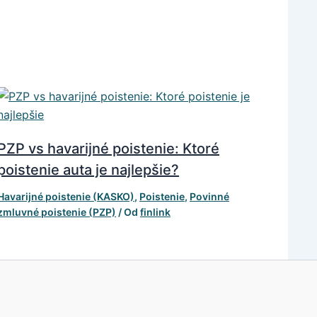
PZP vs havarijné poistenie: Ktoré
poistenie auta je najlepšie?
Havarijné poistenie (KASKO)
,
Poistenie
,
Povinné
zmluvné poistenie (PZP)
/ Od
finlink