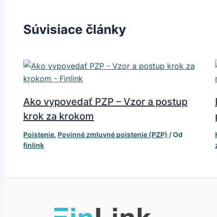
Súvisiace články
Ako vypovedať PZP – Vzor a postup
krok za krokom
Poistenie
,
Povinné zmluvné poistenie (PZP)
/ Od
finlink