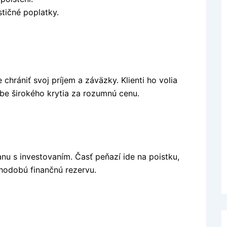
stičné poplatky.
hrániť svoj príjem a záväzky. Klienti ho volia
ebe širokého krytia za rozumnú cenu.
anu s investovaním. Časť peňazí ide na poistku,
lhodobú finančnú rezervu.